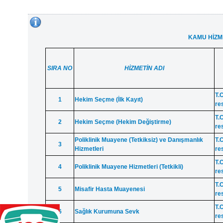
KAMU HİZM
SIRA NO
HİZMETİN ADI
T.C
1
Hekim Seçme (İlk Kayıt)
re
T.C
2
Hekim Seçme (Hekim Değiştirme)
re
Poliklinik Muayene (Tetkiksiz) ve Danışmanlık
T.C
3
Hizmetleri
re
T.C
4
Poliklinik Muayene Hizmetleri (Tetkikli)
re
T.C
5
Misafir Hasta Muayenesi
re
T.C
6
Sağlık Kurumuna Sevk
re