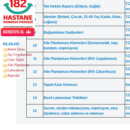
T.C
7
Tek Hekim Raporu (Ehliyet, Sağlık)
re
İzlemler (Bebek, Çocuk, 15-49 Yaş Kadın, Gebe,
T.C
8
Loğusa)
re
T.C
9
Bağışıklama Faaliyetleri
re
Aile Planlaması Hizmetleri (Danışmanlık, hap,
T.C
BİLGİLER:
10
kondom, enjeksiyon)
re
Bebek İzlem
Aşı Uygulamaları
T.C
11
Aile Planlaması Hizmetleri (RIA Uygulaması)
Gebe Takibi
re
Aile Planlaması
T.C
Laboratuvar
12
Aile Planlaması Hizmetleri (RIA Çıkarılması)
re
Raporlar
13
Topuk Kanı Alınması
An
T.C
14
Basit Laboratuar Tetkikleri
re
Serum, oksijen inhalasyonu, enjeksiyon, ateş
T.C
15
ölçülmesi, sütur atılması ve alınması
re