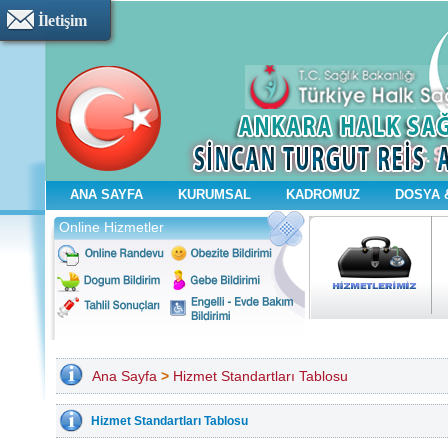
İletişim
ANA SAYFA
KURUMSAL
KADROMUZ
DOSYA 
Online Hizmetler
V
H
A
M
H
B
T
Ana Sayfa
>
Hizmet Standartları Tablosu
Hizmet Standartları Tablosu